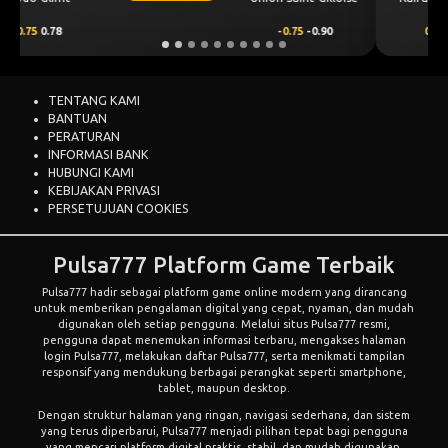
0.00
0.82
0.00
-0.94
TENTANG KAMI
BANTUAN
PERATURAN
INFORMASI BANK
HUBUNGI KAMI
KEBIJAKAN PRIVASI
PERSETUJUAN COOKIES
Pulsa777 Platform Game Terbaik
Pulsa777 hadir sebagai platform game online modern yang dirancang
untuk memberikan pengalaman digital yang cepat, nyaman, dan mudah
digunakan oleh setiap pengguna. Melalui situs Pulsa777 resmi,
pengguna dapat menemukan informasi terbaru, mengakses halaman
login Pulsa777, melakukan daftar Pulsa777, serta menikmati tampilan
responsif yang mendukung berbagai perangkat seperti smartphone,
tablet, maupun desktop.
Dengan struktur halaman yang ringan, navigasi sederhana, dan sistem
yang terus diperbarui, Pulsa777 menjadi pilihan tepat bagi pengguna
yang mencari platform digital praktis, stabil, dan mudah digunakan.