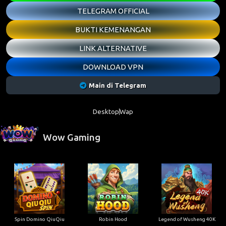
TELEGRAM OFFICIAL
BUKTI KEMENANGAN
LINK ALTERNATIVE
DOWNLOAD VPN
Main di Telegram
Desktop
Wap
Wow Gaming
Spin Domino QiuQiu
Robin Hood
Legend of Wusheng 40K