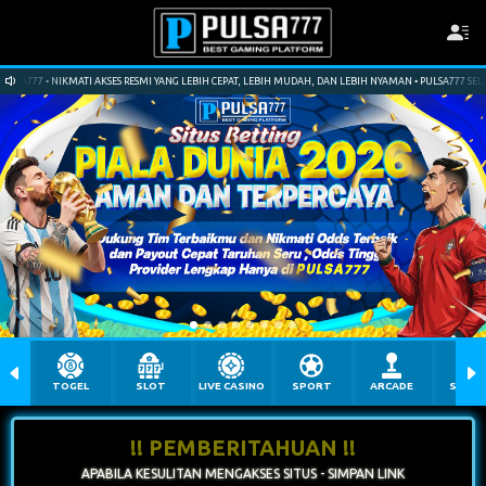
77 • NIKMATI AKSES RESMI YANG LEBIH CEPAT, LEBIH MUDAH, DAN LEBIH NYAMAN • PULSA777 SELALU 
TOGEL
SLOT
LIVE CASINO
SPORT
ARCADE
SABU
!! PEMBERITAHUAN !!
APABILA KESULITAN MENGAKSES SITUS - SIMPAN LINK