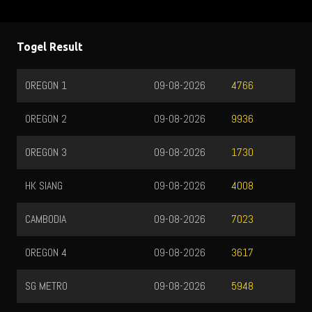
Togel Result
OREGON 1
09-08-2026
SIN
4766
OREGON 2
09-08-2026
MAL
9936
OREGON 3
09-08-2026
PCS
1730
HK SIANG
09-08-2026
TAI
4008
CAMBODIA
09-08-2026
QAT
7023
OREGON 4
09-08-2026
BAL
3617
SG METRO
09-08-2026
HON
5948