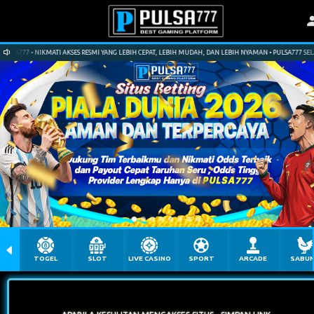
777 • NIKMATI AKSES RESMI YANG LEBIH CEPAT, LEBIH MUDAH, DAN LEBIH NYAMAN • PULSA777 SELAL
TOGEL
SLOT
LIVE CASINO
SPORT
ARCADE
SABU
!! PEMBERITAHUAN !!