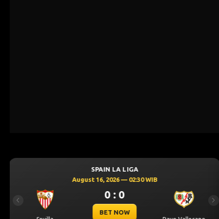
SPAIN LA LIGA
0 WIB
August 16, 2026 — 00:30 
0 : 0
Previous
Ne
BET NOW