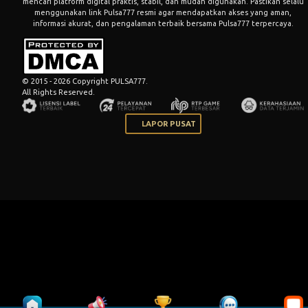
mencari platform digital praktis, stabil, dan mudah digunakan. Pastikan selalu
menggunakan link Pulsa777 resmi agar mendapatkan akses yang aman,
informasi akurat, dan pengalaman terbaik bersama Pulsa777 terpercaya.
© 2015 - 2026 Copyright PULSA777.
All Rights Reserved.
LAPOR PUSAT