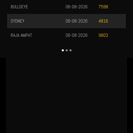
BULLSEYE
06-08-2026
TO
7598
SYDNEY
06-08-2026
TO
4816
RAJA AMPAT
06-08-2026
TO
9803