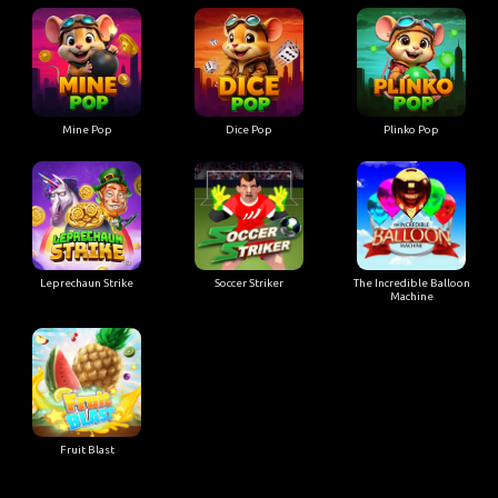
Mine Pop
Dice Pop
Plinko Pop
Leprechaun Strike
Soccer Striker
The Incredible Balloon
Machine
Fruit Blast