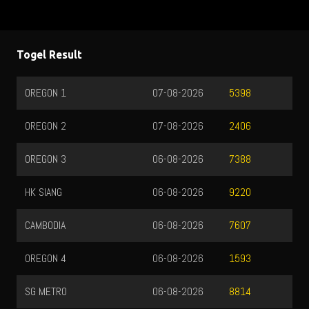
Togel Result
OREGON 1
07-08-2026
SI
5398
OREGON 2
07-08-2026
MA
2406
OREGON 3
06-08-2026
PC
7388
HK SIANG
06-08-2026
TA
9220
CAMBODIA
06-08-2026
QA
7607
OREGON 4
06-08-2026
BAL
1593
SG METRO
06-08-2026
HO
8814