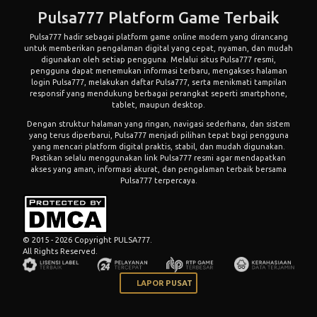
Pulsa777 Platform Game Terbaik
Pulsa777 hadir sebagai platform game online modern yang dirancang
untuk memberikan pengalaman digital yang cepat, nyaman, dan mudah
digunakan oleh setiap pengguna. Melalui situs Pulsa777 resmi,
pengguna dapat menemukan informasi terbaru, mengakses halaman
login Pulsa777, melakukan daftar Pulsa777, serta menikmati tampilan
responsif yang mendukung berbagai perangkat seperti smartphone,
tablet, maupun desktop.
Dengan struktur halaman yang ringan, navigasi sederhana, dan sistem
yang terus diperbarui, Pulsa777 menjadi pilihan tepat bagi pengguna
yang mencari platform digital praktis, stabil, dan mudah digunakan.
Pastikan selalu menggunakan link Pulsa777 resmi agar mendapatkan
akses yang aman, informasi akurat, dan pengalaman terbaik bersama
Pulsa777 terpercaya.
© 2015 - 2026 Copyright PULSA777.
All Rights Reserved.
LAPOR PUSAT