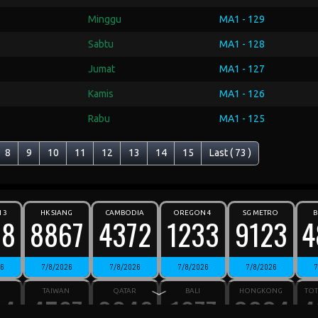
Minggu
MA1 - 129
Sabtu
MA1 - 128
Jumat
MA1 - 127
Kamis
MA1 - 126
Rabu
MA1 - 125
8
9
10
11
12
13
14
15
Last ( 73 )
 3
HK SIANG
CAMBODIA
OREGON 4
SG METRO
B
98
8867
4372
1233
9123
4
26
7/8/2026
7/8/2026
7/8/2026
7/8/2026
7
TAIWAN
QATAR
BALI
HONGKONG
TO
04
4587
6642
1077
3634
4