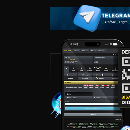
TELEGRA
Daftar
Login