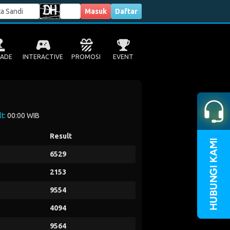
LALU ADA UNTUK ANDA
HALO MEMBER SETIA PULSA777 • NIKMATI AKSE
Masuk
Daftar
ADE
INTERACTIVE
PROMOSI
EVENT
lt:
00:00 WIB
Result
6529
2153
9554
4094
9564