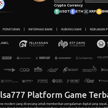
AntarBank
Telkomse
Crypto Currency
USDT
ETH
XRP
BN
PERATURAN
|
INFORMASI BANK
|
HUBUNGI KAMI
|
KEBIJAKAN P
lsa777 Platform Game Terb
ine modern yang dirancang untuk memberikan pengalaman digital yang cepat