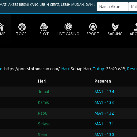
 AKSES RESMI YANG LEBIH CEPAT, LEBIH MUDAH, DAN LEBIH NYAMAN • PULSA777 SE
ME
TOGEL
SLOT
LIVE CASINO
SPORT
SABUNG
ARC
e:
https://poolstotomacao.com/
, Hari:
Setiap Hari
, Tutup:
23:40 WIB
, Resu
Hari
Pasaran
Jumat
MA1 - 134
Kamis
MA1 - 133
Rabu
MA1 - 132
Selasa
MA1 - 131
Senin
MA1 - 130