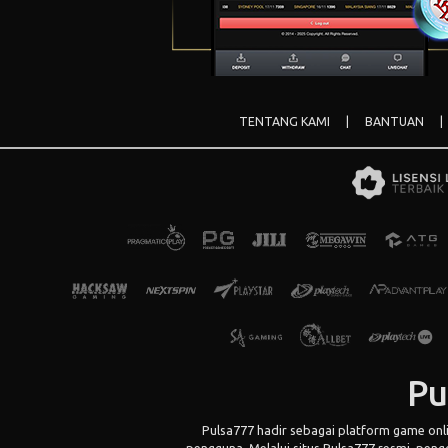
TENTANG KAMI
|
BANTUAN
|
Pu
Pulsa777 hadir sebagai platform game onl