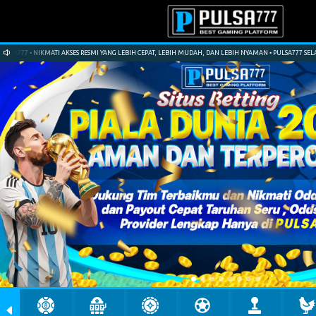
77 • NIKMATI AKSES RESMI YANG LEBIH CEPAT, LEBIH MUDAH, DAN LEBIH NYAMAN • PULSA777 SELALU