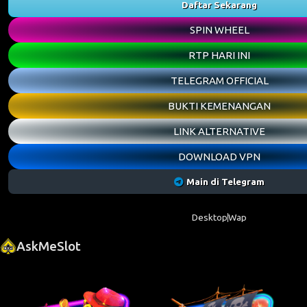
Daftar Sekarang
SPIN WHEEL
RTP HARI INI
TELEGRAM OFFICIAL
BUKTI KEMENANGAN
LINK ALTERNATIVE
DOWNLOAD VPN
Main di Telegram
Desktop
Wap
AskMeSlot