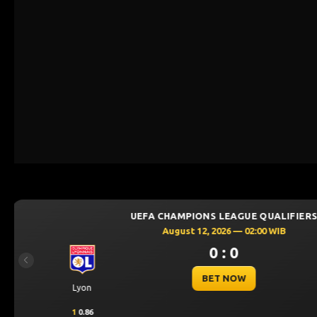
UEFA CHAMPIONS LE
August 12, 2026
0 :
Previous
BET 
Sparta Praha
SK Sturm Graz
-1
0.96
-0.5
0.95